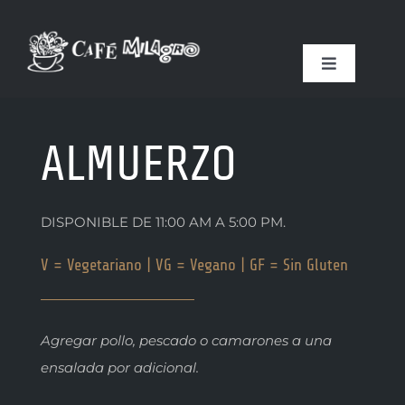
Skip
to
content
Toggle
Navigation
COMIDA & BEBIDA
ALMUERZO
RESERVACIONES
DISPONIBLE DE 11:00 AM A 5:00 PM.
TOSTADOR DE CAFÉ
V = Vegetariano | VG = Vegano | GF = Sin Gluten
TIENDA DE SOUVENIR
Agregar pollo, pescado o camarones a una
NUESTRA HISTORIA
ensalada por adicional.