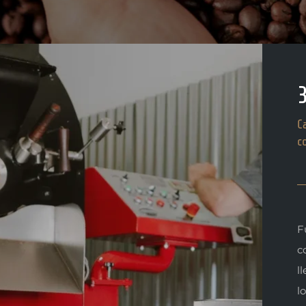
C
c
F
c
l
l