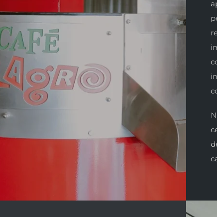
a
p
r
i
c
i
c
N
c
d
c