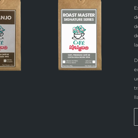
E
d
d
d
l
D
e
u
t
l